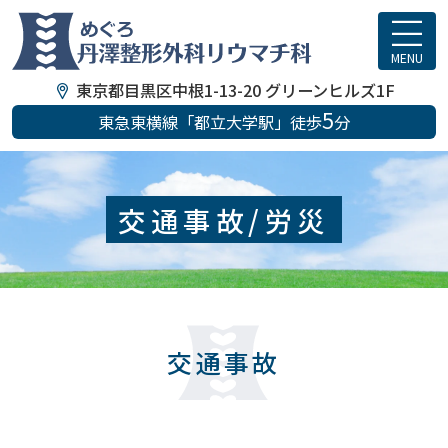
めぐろ丹澤整形外科リウマチ科
東京都目黒区中根1-13-20 グリーンヒルズ1F
5
東急東横線「都立大学駅」徒歩
分
交通事故/労災
交通事故