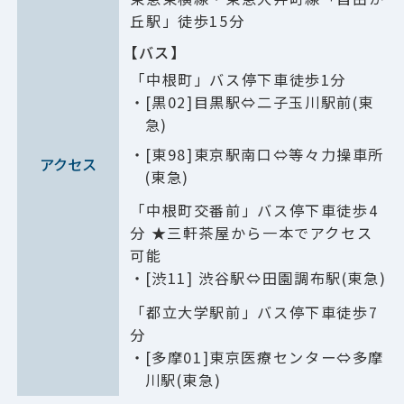
丘駅」徒歩
15
分
【バス】
「中根町」バス停下車徒歩1分
[黒02]目黒駅⇔二子玉川駅前(東
急)
[東98]東京駅南口⇔等々力操車所
アクセス
(東急)
「中根町交番前」バス停下車徒歩4
分 ★三軒茶屋から一本でアクセス
可能
[渋11] 渋谷駅⇔田園調布駅(東急)
「都立大学駅前」バス停下車徒歩7
分
[多摩01]東京医療センター⇔多摩
川駅(東急)